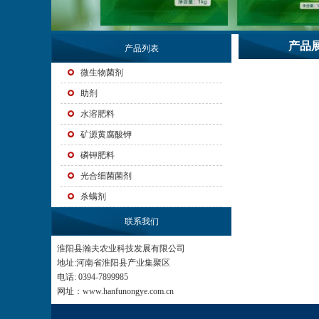
产品
产品列表
微生物菌剂
助剂
水溶肥料
矿源黄腐酸钾
磷钾肥料
光合细菌菌剂
杀螨剂
联系我们
淮阳县瀚夫农业科技发展有限公司
地址:河南省淮阳县产业集聚区
电话: 0394-7899985
网址：www.hanfunongye.com.cn