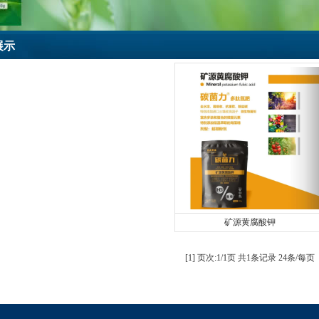
展示
矿源黄腐酸钾
[
1
] 页次:1/1页 共1条记录 24条/每页